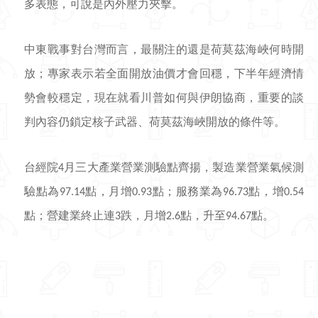
多表態，可說是內外壓力夾擊。
中東戰事對台灣而言，最關注的還是荷莫茲海峽何時開
放；專家表示若全面開放油價才會回穩，下半年經濟情
勢會較穩定，現在就看川普如何與伊朗協商，重要的談
判內容仍鎖定核子武器、荷莫茲海峽開放的條件等。
台經院
月三大產業營業測驗點齊揚，製造業營業氣候測
4
驗點為
點，月增
點；服務業為
點，增
97.14
0.93
96.73
0.54
點；營建業終止連
跌，月增
點，升至
點。
3
2.6
94.67