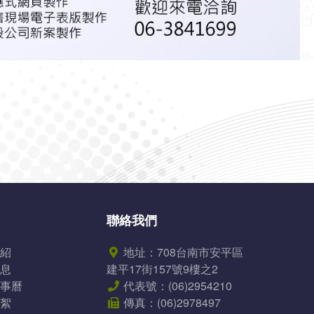
聯絡我們
紹
地址：
708台南市安平區
息
建平17街157號9樓之2
事曆
代表號：
(06)2954210
絮
傳真：
(06)2978497