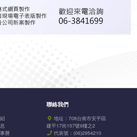
聯絡我們
紹
地址：
708台南市安平區
息
建平17街157號9樓之2
事曆
代表號：
(06)2954210